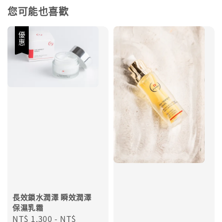
您可能也喜歡
優惠
長效鎖水潤澤 瞬效潤澤
保濕乳霜
Sale
NT$ 1,300
-
NT$