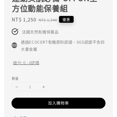
方位動能保養組
Sale
NT$ 1,250
Regular
優惠
NT$ 1,540
price
price
法國天然有機保養品
通過ECOCERT有機原料認證、SGS認證不含四
大重金屬
總分:
0
-
0
評價
數量
加入購物車