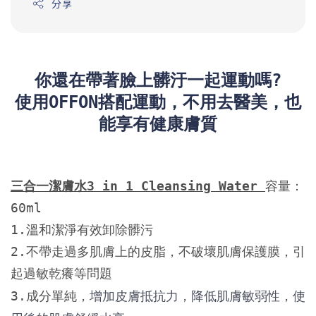
分享
你還在帶著臉上髒汙一起運動嗎?
使用OFFON搭配運動，不用去醫美，也
能享有健康膚質
三合一潔膚水3 in 1 Cleansing Water 
容量：
60ml

1.溫和潔淨有效卸除髒污 

2.不帶走過多肌膚上的皮脂，不破壞肌膚保護膜，引
起過敏乾癢等問題

3.成分單純，
增加皮膚抵抗力，降低肌膚敏弱性，使