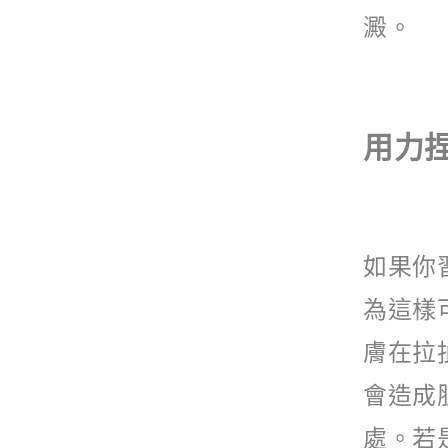
澱。
用力
如果你
為這樣
膚在拉
會造成
處。若