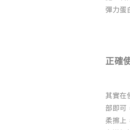
彈力蛋
正確
其實在
部即可
柔擦上