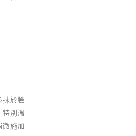
塗抹於臉
，特別溫
稍微施加