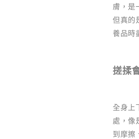
膚，是
但真的
養品時
搓揉
全身上
處，像
到摩擦