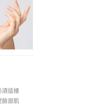
必須這樣
提臉部肌