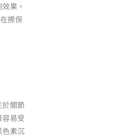
到效果，
能在擦保
在於關節
最容易受
黑色素沉