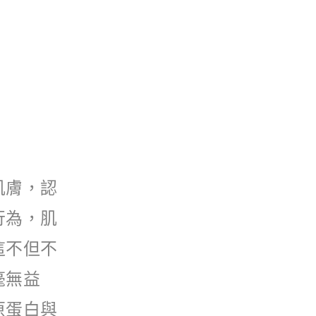
肌膚，認
行為，肌
這不但不
毫無益
原蛋白與